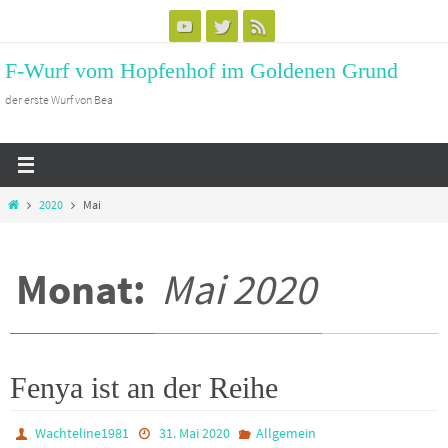
Zum
Inhalt
F-Wurf vom Hopfenhof im Goldenen Grund
springen
der erste Wurf von Bea
Start
2020
Mai
Monat:
Mai 2020
Fenya ist an der Reihe
Wachteline1981
31. Mai 2020
Allgemein