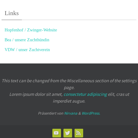
Links
Hopfenhof / Zwinger-Website
Bea / unsere Zuchthündin
VDW / unser Zuchtverein
This text can be changed from the Miscellaneous section of the settings
page.
Lorem ipsum
dolor sit amet,
consectetur adipiscing
elit, cras ut
imperdiet augue.
Präsentiert von
Nirvana
&
WordPress.