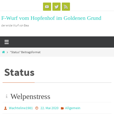
Zum
Inhalt
F-Wurf vom Hopfenhof im Goldenen Grund
springen
der erste Wurf von Bea
Start
"Status" Beitragsformat
Status
Welpenstress
Wachteline1981
22. Mai 2020
Allgemein