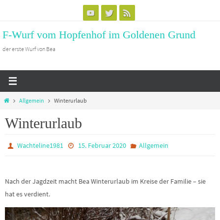
Zum
Inhalt
F-Wurf vom Hopfenhof im Goldenen Grund
springen
der erste Wurf von Bea
Start
Allgemein
Winterurlaub
Winterurlaub
Wachteline1981
15. Februar 2020
Allgemein
Nach der Jagdzeit macht Bea Winterurlaub im Kreise der Familie – sie
hat es verdient.