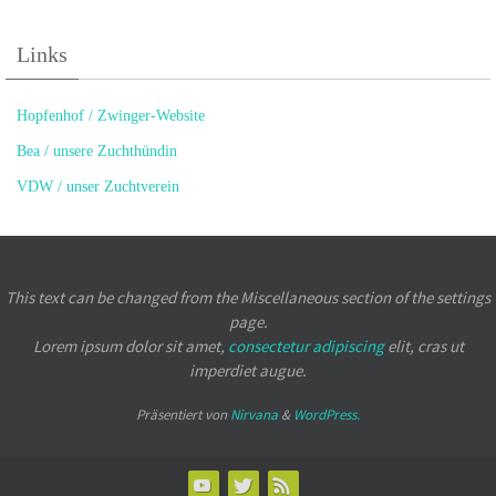
Links
Hopfenhof / Zwinger-Website
Bea / unsere Zuchthündin
VDW / unser Zuchtverein
This text can be changed from the Miscellaneous section of the settings
page.
Lorem ipsum
dolor sit amet,
consectetur adipiscing
elit, cras ut
imperdiet augue.
Präsentiert von
Nirvana
&
WordPress.